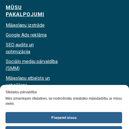
MŪSU
PAKALPOJUMI
Mājaslapu izstrāde
Google Ads reklāma
SEO audits un
optimizācija
Sociālo mediju pārvaldība
(SMM)
Mājaslapu atbalsts un
uzturēšana
Sīkdatņu pārvaldība
IT konsultācijas
Mēs izmantojam sīkdatnes, lai nodrošinātu vislabāko mijiedarbību ar mūsu
vietni.
Dizains un izstrāde no
SharedIT
. Visas tiesības aizsargātas
Pieņemt visus
2026. gadā.