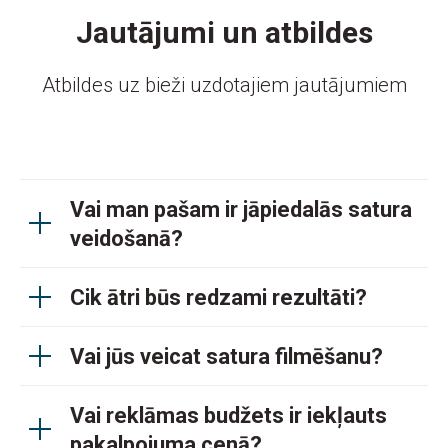
Jautājumi un atbildes
Atbildes uz bieži uzdotajiem jautājumiem
Vai man pašam ir jāpiedalās satura
veidošanā?
Cik ātri būs redzami rezultāti?
Vai jūs veicat satura filmēšanu?
Vai reklāmas budžets ir iekļauts
pakalpojuma cenā?