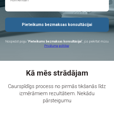
Pieteikums bezmaksas konsultācijai
Nospiežot pogu "
Pieteikums bezmaksas konsultācijai
", jūs piekrītat mūsu
Privātuma politikai
.
Kā mēs strādājam
Caurspīdīgs process no pirmās tikšanās līdz
izmērāmiem rezultātiem. Nekādu
pārsteigumu