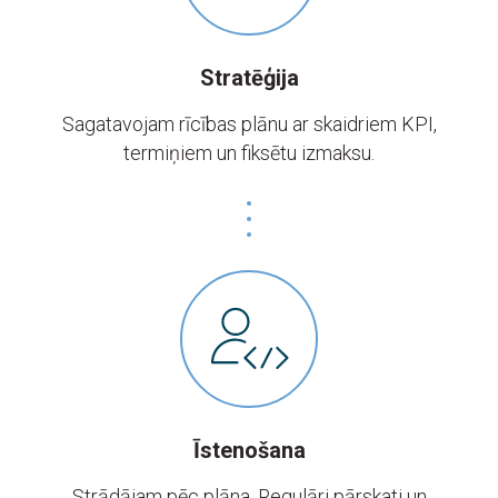
Stratēģija
Sagatavojam rīcības plānu ar skaidriem KPI,
termiņiem un fiksētu izmaksu.
Īstenošana
Strādājam pēc plāna. Regulāri pārskati un