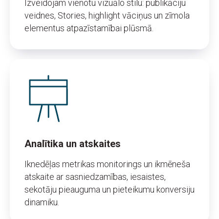
Izveidojam vienotu vizuālo stilu: publikāciju
veidnes, Stories, highlight vāciņus un zīmola
elementus atpazīstamībai plūsmā.
Analītika un atskaites
Iknedēļas metrikas monitorings un ikmēneša
atskaite ar sasniedzamības, iesaistes,
sekotāju pieauguma un pieteikumu konversiju
dinamiku.